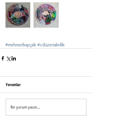
#mehmetkapçak
#cdüzeriakrilik
Yorumlar
Bir yorum yazın...