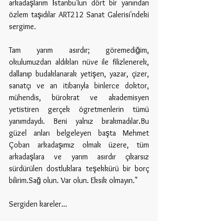
arkadaşlarım İstanbu'lun dört bir yanından 
özlem taşıdılar ART212 Sanat Galerisi'ndeki 
sergime. 
Tam yarım asırdır; göremediğim, 
okulumuzdan aldıkları nüve ile filizlenerek, 
dallanıp budaklanarak yetişen, yazar, çizer, 
sanatçı ve an itibarıyla binlerce doktor, 
mühendis, bürokrat ve akademisyen 
yetistiren gerçek ögretmenlerin tümü 
yanımdaydı. Beni yalnız bırakmadılar.Bu 
güzel anları belgeleyen başta Mehmet 
Çoban arkadaşımız olmak üzere, tüm 
arkadaşlara ve yarım asırdır çıkarsız 
sürdürülen dostluklara teşekkürü bir borç 
bilirim.Sağ olun. Var olun. Eksik olmayın."
Sergiden kareler...