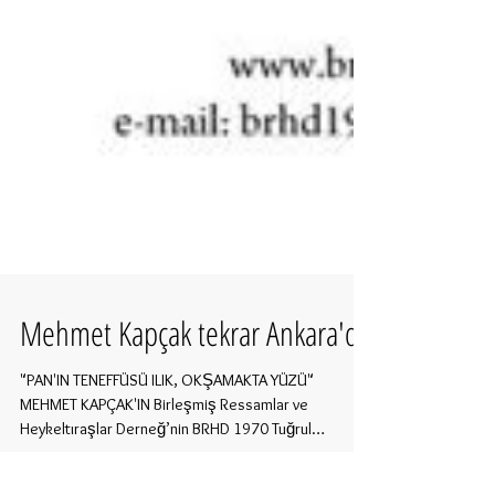
Mehmet Kapçak tekrar Ankara'da
"PAN'IN TENEFFÜSÜ ILIK, OKŞAMAKTA YÜZÜ"
MEHMET KAPÇAK'IN Birleşmiş Ressamlar ve
Heykeltıraşlar Derneğ’nin BRHD 1970 Tuğrul
Velidedeoğlu...