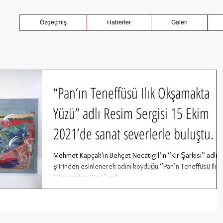
Özgeçmiş
Haberler
Galeri
“Pan’ın Teneffüsü Ilık Okşamakta
Yüzü” adlı Resim Sergisi 15 Ekim
2021’de sanat severlerle buluştu.
Mehmet Kapçak‘ın Behçet Necatigil’in “Kır Şarkısı” adlı
şiirinden esinlenerek adını koyduğu “Pan’n Teneffüsü Ilık
Okşamakta Yüzü” adlı...