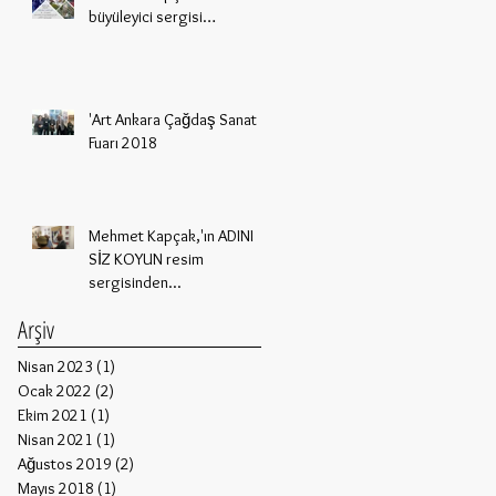
büyüleyici sergisi
Nişantaşı'ında...
'Art Ankara Çağdaş Sanat
Fuarı 2018
Mehmet Kapçak,'ın ADINI
SİZ KOYUN resim
sergisinden...
Arşiv
Nisan 2023
(1)
1 yazı
Ocak 2022
(2)
2 yazı
Ekim 2021
(1)
1 yazı
Nisan 2021
(1)
1 yazı
Ağustos 2019
(2)
2 yazı
Mayıs 2018
(1)
1 yazı