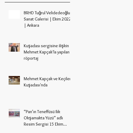
BRHD Tuğrul Velidedeoğlu
Sanat Galerisi | Ekim 2022
| Ankara
Kuşadası sergisine ilişkin
Mehmet Kapçak'la yapılan
röportaj
Mehmet Kapçak ve Keçileri
Kuşadası'nda
“Pan’ın Teneffüsü Ilık
Okşamakta Yüzü” adlı
Resim Sergisi 15 Ekim
2021’de sanat severlerle